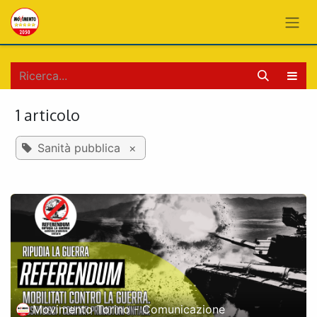
PASSA AL CONTENUTO
1 articolo
Sanità pubblica
×
Movimento Torino - Comunicazione