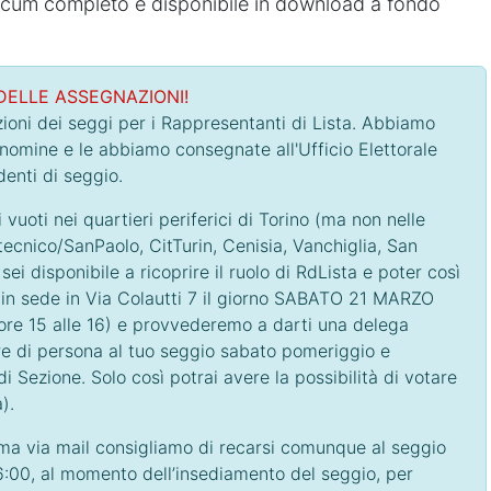
mecum completo è disponibile in download a fondo
DELLE ASSEGNAZIONI!
oni dei seggi per i Rappresentanti di Lista. Abbiamo
 nomine e le abbiamo consegnate all'Ufficio Elettorale
denti di seggio.
vuoti nei quartieri periferici di Torino (ma non nelle
ecnico/SanPaolo, CitTurin, Cenisia, Vanchiglia, San
ei disponibile a ricoprire il ruolo di RdLista e poter così
i in sede in Via Colautti 7 il giorno SABATO 21 MARZO
e ore 15 alle 16) e provvederemo a darti una delega
e di persona al tuo seggio sabato pomeriggio e
i Sezione. Solo così potrai avere la possibilità di votare
).
rma via mail consigliamo di recarsi comunque al seggio
6:00, al momento dell’insediamento del seggio, per