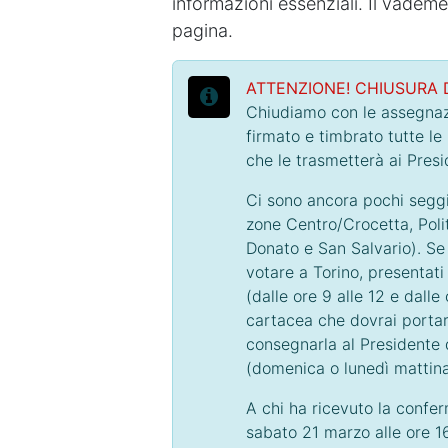
informazioni essenziali. Il vade
pagina.
ATTENZIONE! CHIUSURA 
Chiudiamo con le assegnazi
firmato e timbrato tutte le
che le trasmetterà ai Presi
Ci sono ancora pochi seggi 
zone Centro/Crocetta, Polit
Donato e San Salvario). Se s
votare a Torino, presentat
(dalle ore 9 alle 12 e dall
cartacea che dovrai portar
consegnarla al Presidente d
(domenica o lunedì mattina
A chi ha ricevuto la confe
sabato 21 marzo alle ore 1