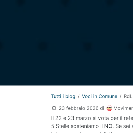
Tutti i blog
Voci in Comune
RdL
23 febbraio 2026
di
Movimen
Il 22 e 23 marzo si vota per il r
5 Stelle sosteniamo il
NO
. Se sei