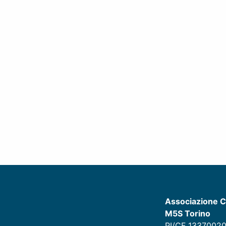
Associazione C
M5S Torino
PI/CF 13370020