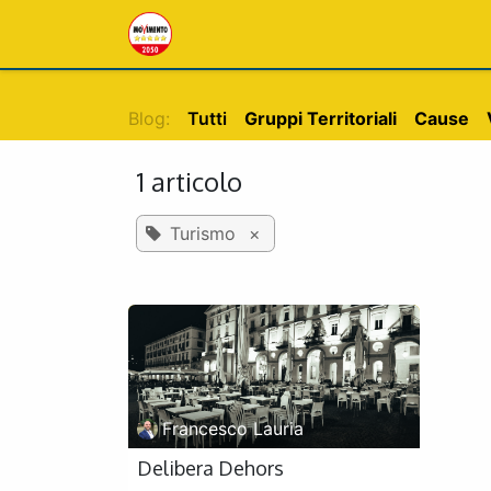
PASSA AL CONTENUTO
Home
Blog
Chi siamo
Blog:
Tutti
Gruppi Territoriali
Cause
1 articolo
Turismo
×
Francesco Lauria
Delibera Dehors