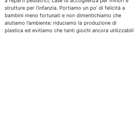
a reparti pediatrici, case di accoglienza per minori e
strutture per l’infanzia. Portiamo un po’ di felicità a
bambini meno fortunati e non dimentichiamo che
aiutiamo l’ambiente: riduciamo la produzione di
plastica ed evitiamo che tanti giochi ancora utilizzabili
finiscano in discarica.
Info evento
Luogo
Porta Palazzo
Piazza della Repubblica
Torino TO 10152
Italia
Ottieni indicazioni