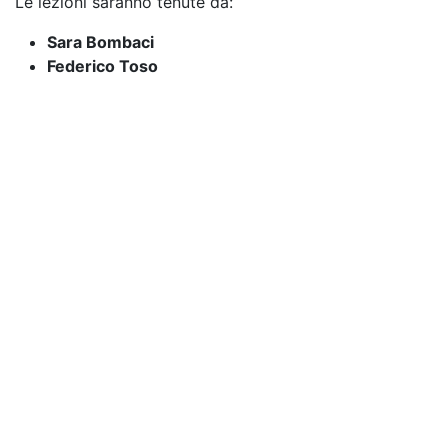
Le lezioni saranno tenute da:
Sara Bombaci
Federico Toso
Workshop ideato da:
Maria Grazia Malorzo, Sara Bombaci e Federico
Toso
Informazioni utili
A chi è rivolto?
Coordinatori dei Gruppi di Lavoro
Partecipanti ai GdL
Futuri candidati
Attivisti e cittadine/i interessati
Abbigliamento
Sono previsti piccoli esercizi fisici che permetteranno
di prendere consapevolezza del proprio corpo