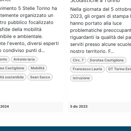
vimento 5 Stelle Torino ha
Nella giornata del 5 ottobr
temente organizzato un
2023, gli organi di stampa l
tro pubblico focalizzato
hanno portato alla luce
 sfide della mobilità
problematiche preoccupant
nibile e ambientale.
riguardanti la qualità dei pa
te l'evento, diversi esperti
serviti presso alcune scuol
 condiviso punti d...
nostro territorio. F...
ente
Antonio Iaria
Circ. 7
Dorotea Castiglione
ea Castiglione
Mobilità
Francesco Lauria
GT Torino Es
ità sostenibile
Sean Sacco
istruzione
 2024
5 dic 2023