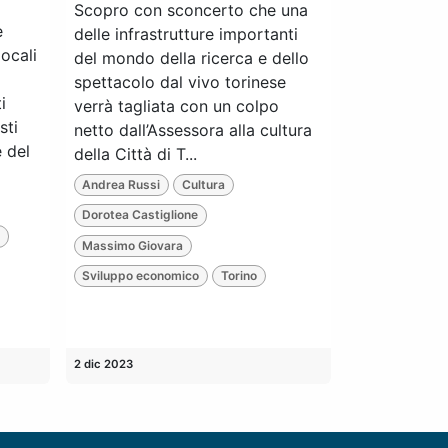
Scopro con sconcerto che una
e
delle infrastrutture importanti
ocali
del mondo della ricerca e dello
spettacolo dal vivo torinese
i
verrà tagliata con un colpo
sti
netto dall’Assessora alla cultura
e del
della Città di T...
Andrea Russi
Cultura
Dorotea Castiglione
t
Massimo Giovara
Sviluppo economico
Torino
2 dic 2023