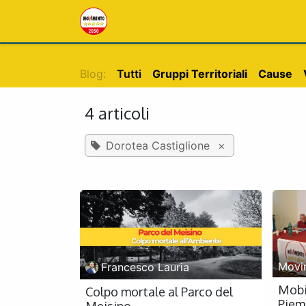
PASSA AL CONTENUTO
Home
Blog
Chi siamo
Blog:
Tutti
Gruppi Territoriali
Cause
4 articoli
Dorotea Castiglione
×
Movi
Francesco Lauria
Mobil
Colpo mortale al Parco del
Piem
Meisino