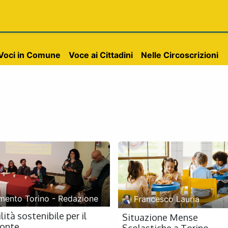
Eventi
Partecipa
Contattaci
Voci in Comune
Voce ai Cittadini
Nelle Circoscrizioni
mento Torino - Redazione
Francesco Lauria
ità sostenibile per il
Situazione Mense
onte
Scolastiche a Torino