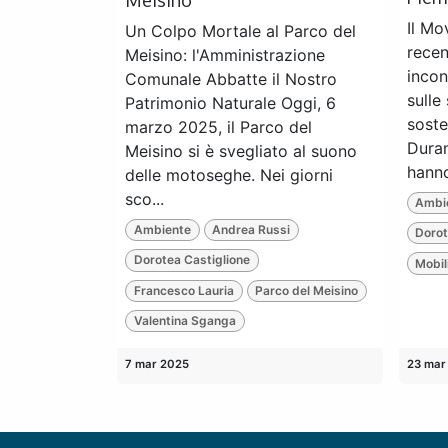
Il Mo
Un Colpo Mortale al Parco del
recen
Meisino: l'Amministrazione
incon
Comunale Abbatte il Nostro
sulle
Patrimonio Naturale Oggi, 6
soste
marzo 2025, il Parco del
Duran
Meisino si è svegliato al suono
hanno
delle motoseghe. Nei giorni
sco...
Ambi
Ambiente
Andrea Russi
Dorot
Dorotea Castiglione
Mobil
Francesco Lauria
Parco del Meisino
Valentina Sganga
7 mar 2025
23 mar