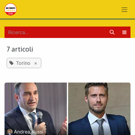
PASSA AL CONTENUTO
7 articoli
Torino
×
Andrea Russi